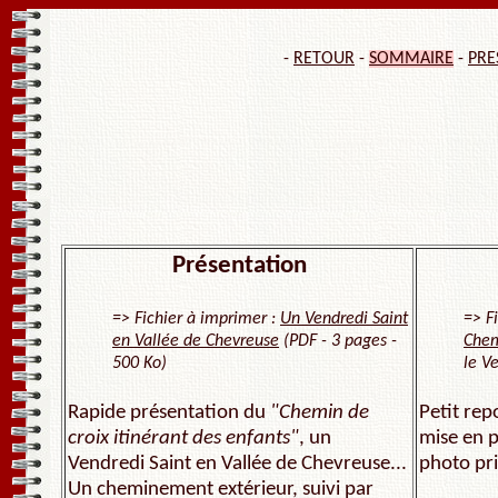
-
RETOUR
-
SOMMAIRE
-
PRE
Présentation
=> Fichier à imprimer :
Un Vendredi Saint
=> Fi
en Vallée de Chevreuse
(PDF - 3 pages -
Chem
500 Ko)
le V
Rapide présentation du
"Chemin de
Petit rep
croix itinérant des enfants"
,
un
mise en p
Vendredi Saint en Vallée de Chevreuse...
photo pri
Un cheminement extérieur, suivi par