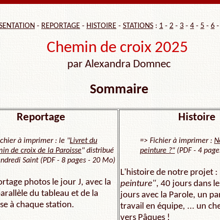
SENTATION
-
REPORTAGE
-
HISTOIRE
-
STATIONS
:
1
-
2
-
3
-
4
-
5
-
6
Chemin de croix 2025
par Alexandra Domnec
Sommaire
Reportage
Histoire
chier à imprimer : le "
Livret du
=> Fichier à imprimer :
N
in de croix de la Paroisse
" distribué
peinture ?"
(PDF - 4 page
endredi Saint (PDF - 8 pages - 20 Mo)
L'histoire de notre projet 
ortage photos le jour J, avec la
peinture"
, 40 jours dans l
arallèle du tableau et de la
jours avec la Parole, un pa
se à chaque station.
travail en équipe, ... un 
vers Pâques !