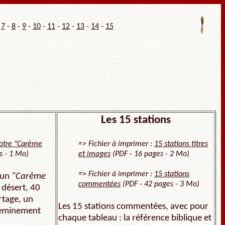
-
7
-
8
-
9
-
10
-
11
-
12
-
13
-
14
-
15
Les 15 stations
otre "Carême
=> Fichier à imprimer :
15 stations titres
s - 1 Mo)
et images
(PDF - 16 pages - 2 Mo)
=> Fichier à imprimer :
15 stations
: un
"Carême
commentées
(PDF - 42 pages - 3 Mo)
e désert, 40
rtage, un
Les 15 stations commentées, avec pour
cheminement
chaque tableau : la référence biblique et